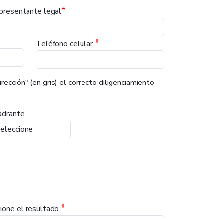
*
presentante legal
*
Teléfono celular
rección" (en gris) el correcto diligenciamiento
adrante
*
cione el resultado