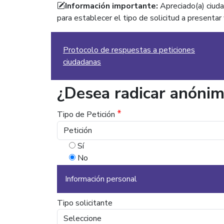
Información importante:
Apreciado(a) ciuda
para establecer el tipo de solicitud a presenta
Protocolo de respuestas a peticiones
ciudadanas
¿Desea radicar anóni
*
Tipo de Petición
Sí
No
Información personal
Tipo solicitante